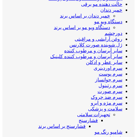
حالت دهنده مو برقی
خمیر دندان
خمیر دندان بر اساس برند
دستگاه ویو مو
دستگاه ویو مو بر اساس برند
دورچشم
روغن آرایشی و مراقبتی
ژل شوینده صورت کلارنس
سایر آبرسان و مرطوب کننده
سایر آبرسان و مرطوب کننده کلینیک
سایر عطر و ادکلن
سرم اوردینری
سرم پوست
سرم جوانساز
سرم رتینول
سرم صورت
سرم ضد چروک
سرم مژه و ابرو
سلامت و پزشکی
تجهیزات سلامتی
فشارسنج
فشارسنج بر اساس برند
شامپو رنگ مو