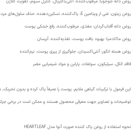
روغن دانه جوجوبا: مرطوب‌کننده، آنتی‌باکتریال، کنترل سبوم، تقویت کلاژن
روغن زیتون: غنی از ویتامین E، پاک‌کننده، تسکین‌دهنده، حذف سلول‌های مرده
روغن دانه آفتاب‌گردان: مغذی، مرطوب‌کننده، رفع خشکی پوست
روغن ماکادمیا: بهبود بافت پوست، تغذیه‌کننده، آبرسان
روغن هسته انگور: آنتی‌اکسیدان، جلوگیری از پیری پوست، نرم‌کننده
فاقد الکل، سیلیکون، سولفات، پارابن و مواد شیمیایی مضر
این فرمول با ترکیبات گیاهی ملایم، پوست را عمیقاً پاک کرده و بدون تحریک، 
توضیحات و تصاویر جهت معرفی محصول هستند و ممکن است در برخی جزئیات ظ
نحوه استفاده از روغن پاک کننده صورت آنوا مدل HEARTLEAF