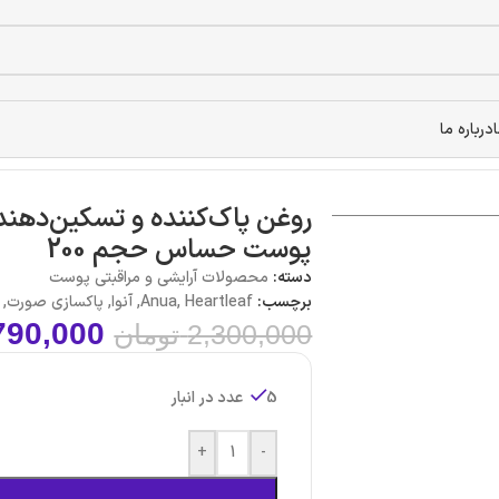
درباره ما
س حجم 200
پوست حساس حجم 200
دسته:
محصولات آرایشی و مراقبتی پوست
برچسب:
Heartleaf
,
Anua
,
آنوا
,
پاکسازی صورت
,
790,000
2,300,000
تومان
5 عدد در انبار
+
-