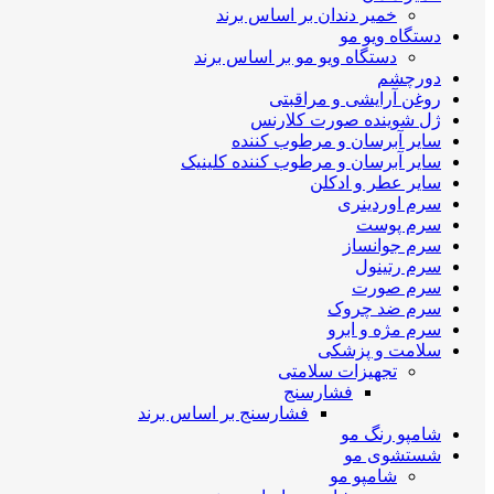
خمیر دندان بر اساس برند
دستگاه ویو مو
دستگاه ویو مو بر اساس برند
دورچشم
روغن آرایشی و مراقبتی
ژل شوینده صورت کلارنس
سایر آبرسان و مرطوب کننده
سایر آبرسان و مرطوب کننده کلینیک
سایر عطر و ادکلن
سرم اوردینری
سرم پوست
سرم جوانساز
سرم رتینول
سرم صورت
سرم ضد چروک
سرم مژه و ابرو
سلامت و پزشکی
تجهیزات سلامتی
فشارسنج
فشارسنج بر اساس برند
شامپو رنگ مو
شستشوی مو
شامپو مو